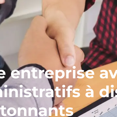
e entreprise a
nistratifs à d
tonnants