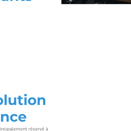
s à
olution
ance
principalement réservé à