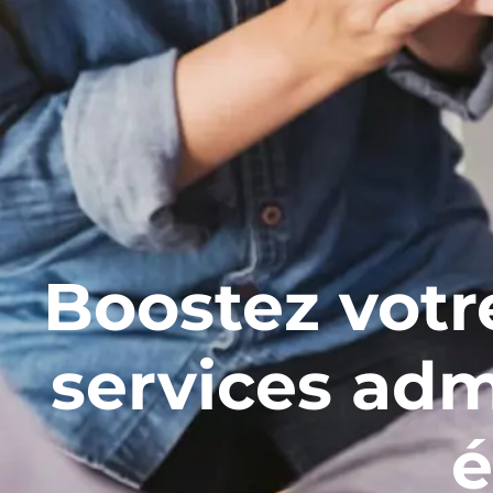
Boostez votr
services admi
é