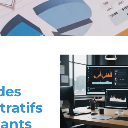
des
tratifs
nants