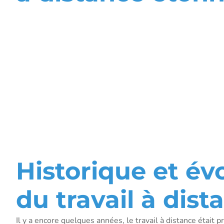
L’essor des
services
administratif
distance
Historique et év
du travail à dist
Il y a encore quelques années, le travail à distance était 