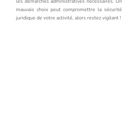
les démarches administratives nécessaires. Un
mauvais choix peut compromettre la sécurité
juridique de votre activité, alors restez vigilant !
Services
additionnels
offerts par
les
sociétés