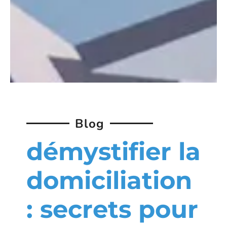
Blog
démystifier la
domiciliation
: secrets pour