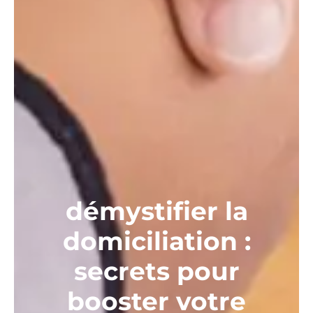
démystifier la
domiciliation :
secrets pour
booster votre