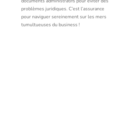
documents administratifs pour éviter des
problèmes juridiques. C’est l’assurance
pour naviguer sereinement sur les mers
tumultueuses du business !
Aspects à
considérer
lors de la
sélection
de