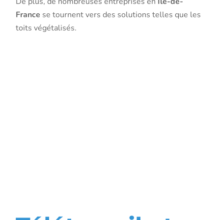
De plus, de nombreuses entreprises en
Île-de-
France
se tournent vers des solutions telles que les
toits végétalisés.
Modes de
travail et
réductions
d’impact
environneme