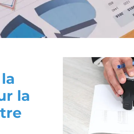
la
ur la
tre