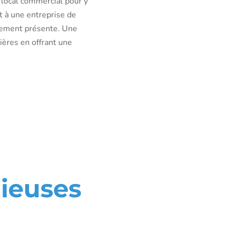
 local commercial pour y
et à une entreprise de
quement présente. Une
ères en offrant une
e la
 sur
gieuses