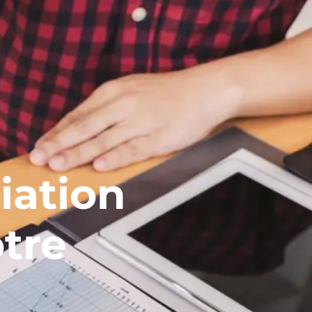
iation
otre