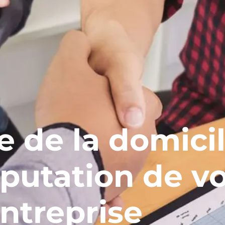
 de la domicil
éputation de v
ntreprise