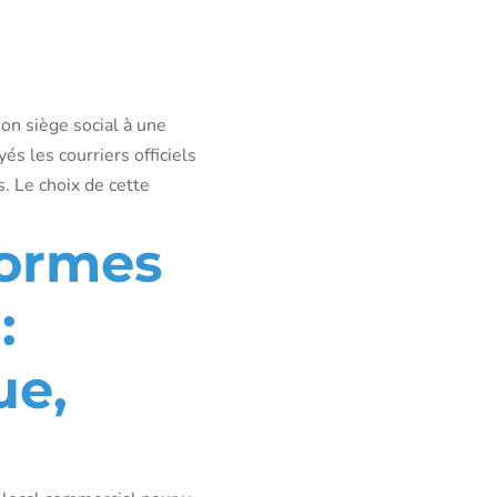
son siège social à une
és les courriers officiels
s. Le choix de cette
formes
:
ue,