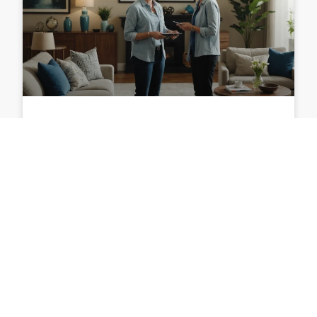
Optimiser vos Services à Domicile :
Stratégies pour les Entreprises
Modernes
Optimiser vos Services à Domicile : Stratégies pour
les Entreprises Modernes 1. Introduction 1.1.
Définition des services à domicile Les services à
domicile comprennent une
LIRE PLUS »