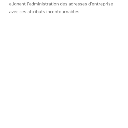
alignant l’administration des adresses d’entreprise
avec ces attributs incontournables.
L’application
de la
blockchain
à la
domiciliation